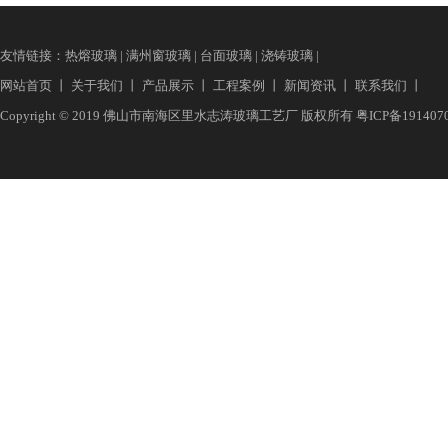
友情链接：
热熔玻璃
|
满州窗玻璃
|
台面玻璃
|
浇铸玻璃
|
网站首页
丨
关于我们
丨
产品展示
丨
工程案例
丨
新闻资讯
丨
联系我们
丨
Copyright © 2019 佛山市南海区里水志涛玻璃工艺厂 版权所有
粤ICP备191407